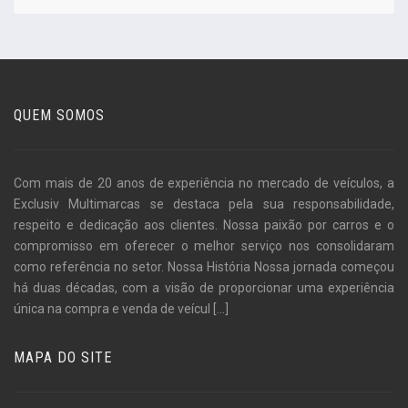
QUEM SOMOS
Com mais de 20 anos de experiência no mercado de veículos, a
Exclusiv Multimarcas se destaca pela sua responsabilidade,
respeito e dedicação aos clientes. Nossa paixão por carros e o
compromisso em oferecer o melhor serviço nos consolidaram
como referência no setor. Nossa História Nossa jornada começou
há duas décadas, com a visão de proporcionar uma experiência
única na compra e venda de veícul
[...]
MAPA DO SITE