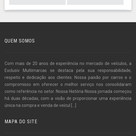
QUEM SOMOS
Com mais de 20 anos de experiência no mercado de veículos, a
Exclusiv Multimarcas se destaca pela sua responsabilidade,
respeito e dedicação aos clientes. Nossa paixão por carros e o
compromisso em oferecer o melhor serviço nos consolidaram
como referência no setor. Nossa História Nossa jornada começou
há duas décadas, com a visão de proporcionar uma experiência
única na compra e venda de veícul
[...]
MAPA DO SITE